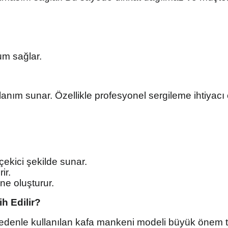
num sağlar.
ım sunar. Özellikle profesyonel sergileme ihtiyacı ol
çekici şekilde sunar.
ir.
hne oluşturur.
h Edilir?
u nedenle kullanılan kafa mankeni modeli büyük önem t