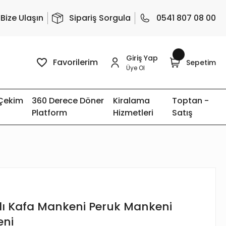
Bize Ulaşın
Sipariş Sorgula
0541 807 08 00
Giriş Yap
Favorilerim
Sepetim
Üye Ol
 Çekim
360 Derece Döner
Kiralama
Toptan -
Platform
Hizmetleri
Satış
lı Kafa Mankeni Peruk Mankeni
eni