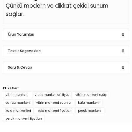
Çünkü modern ve dikkat çekici sunum
sağlar.
Ürün Yorumları
Taksit Seçenekleri
Bu ürüne ilk yorumu siz yapın!
Soru & Cevap
Yorum Yaz
Etiketler :
Ürün hakkında henüz soru sorulmamış.
vitrin mankeni
vitrin mankenleri fiyat
vitrin mankeni satış
cansız manken
vitrin mankeni satın al
kafa mankeni
Soru Sor
kafa mankenleri
kafa mankeni fiyatları
peruk mankeni
peruk mankeni fiyatları
Türkiye’nin mağaza ekipman