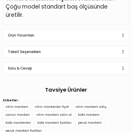
Çoğu model standart baş ölçüsünde
üretilir.
Ürün Yorumları
Taksit Seçenekleri
Soru & Cevap
Başarılı
Gayet kullanışlı bir ürün paketleme de iyiydi teşekkürler.
Tavsiye Ürünler
o... ş... | 02/10/2022
Ürün hakkında henüz soru sorulmamış.
Etiketler :
Polyester Bayan kafa mankeni, kafa mankenleri
Başarılı çok iyi
vitrin mankeni
vitrin mankenleri fiyat
vitrin mankeni satış
Soru Sor
cansız manken
vitrin mankeni satın al
kafa mankeni
sezer özdemir | 30/09/2022
kafa mankenleri
kafa mankeni fiyatları
peruk mankeni
3.310,20 TL
peruk mankeni fiyatları