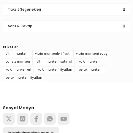
Taksit Seçenekleri
Bu ürüne ilk yorumu siz yapın!
Soru & Cevap
Yorum Yaz
Etiketler :
Ürün hakkında henüz soru sorulmamış.
vitrin mankeni
vitrin mankenleri fiyat
vitrin mankeni satış
cansız manken
vitrin mankeni satın al
kafa mankeni
Soru Sor
kafa mankenleri
kafa mankeni fiyatları
peruk mankeni
peruk mankeni fiyatları
Türkiye’nin mağaza ekipman
tedarikçisi
Alışverişe başla
Sosyal Medya
istanbulmanken.com.tr