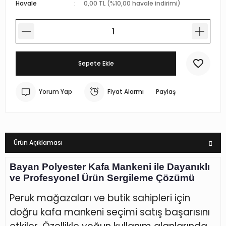
Havale
0,00 TL (%10,00 havale indirimi)
r Standlı Terzi Mankenleri
rin mankenleri
estekleme Üniteleri
 Mankeni Prova Mankeni
p Mankenleri
çlı Tel Kancalar
atif Terzi Mankenleri
trin mankeni
 Fotoğraf Çekim Mankenleri
Sepete Ekle
 eşel terzi mankeni
mankenler
ece Döner Platform
Yorum Yap
Fiyat Alarmı
Paylaş
n amaçlı terzi mankeni
mankeni
 prova mankeni
ankeni
Ürün Açıklaması
-Yedek Parça-Aksesuar
mik Vitrin Mankenleri
Bayan Polyester Kafa Mankeni ile Dayanıklı
ve Profesyonel Ürün Sergileme Çözümü
Hamile Göbeği
Peruk mağazaları ve butik sahipleri için
ova mankeni
doğru kafa mankeni seçimi satış başarısını