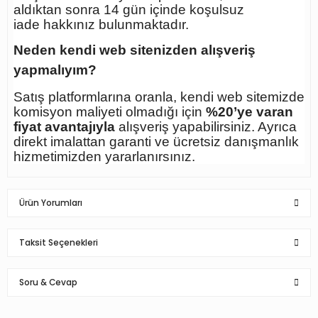
aldıktan sonra
14 gün içinde koşulsuz
iade
hakkınız bulunmaktadır.
Neden kendi web sitenizden alışveriş
yapmalıyım?
Satış platformlarına oranla, kendi web sitemizde
komisyon maliyeti olmadığı için
%20’ye varan
fiyat avantajıyla
alışveriş yapabilirsiniz. Ayrıca
direkt imalattan garanti ve ücretsiz danışmanlık
hizmetimizden yararlanırsınız.
Ürün Yorumları
Taksit Seçenekleri
Soru & Cevap
Bayan vitrin amaçlı terzi mankeni vitrin
mankeni