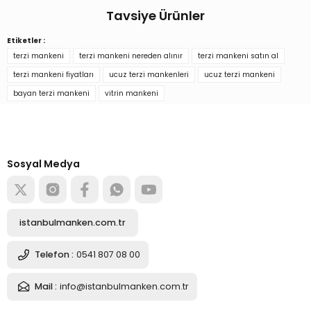
Son zamanlarda gördüğüm en Manken tasarımı gerçekten
Tavsiye Ürünler
Ürün hakkında henüz soru sorulmamış.
O... H... | 27/08/2022
Etiketler :
Bayan Vitrin Amaçlı Terzi Mankeni Vitrin Mankeni
terzi mankeni
terzi mankeni nereden alınır
terzi mankeni satın al
Soru Sor
Yorum Yaz
terzi mankeni fiyatları
ucuz terzi mankenleri
ucuz terzi mankeni
bayan terzi mankeni
vitrin mankeni
3.724,89 TL
Türkiye’nin mağaza ekipman
tedarikçisi
Alışverişe başla
Sosyal Medya
Sepete Ekle
Bayan Vitrin Amaçlı Terzi Mankeni Vitrin Mankeni
istanbulmanken.com.tr
3.724,89 TL
Telefon :
0541 807 08 00
Mail :
info@istanbulmanken.com.tr