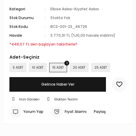
r Standlı Terzi Mankenleri
rin mankenleri
estekleme Üniteleri
Kategori
Elbise Askısı-Kıyafet Askısı
Stok Durumu
Stokta Yok
 Mankeni Prova Mankeni
p Mankenleri
çlı Tel Kancalar
Stok Kodu
BCS-001-23_46726
Havale
3.770,91 TL (%10,00 havale indirimi)
atif Terzi Mankenleri
trin mankeni
 Fotoğraf Çekim Mankenleri
*446,57 TL den başlayan taksitlerle!!
 eşel terzi mankeni
mankenler
ece Döner Platform
Adet-Seçiniz
n amaçlı terzi mankeni
mankeni
5 ADET
10 ADET
15 ADET
20 ADET
25 ADET
 prova mankeni
ankeni
Gelince Haber Ver
-Yedek Parça-Aksesuar
mik Vitrin Mankenleri
Hızlı Gönderi
Stoktan Teslim
Hamile Göbeği
Yorum Yap
Fiyat Alarmı
Paylaş
ova mankeni