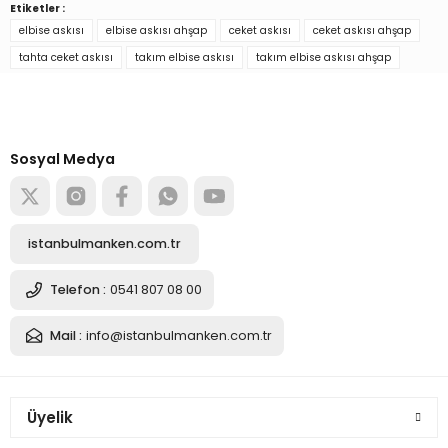
Etiketler :
Ürün hakkında henüz soru sorulmamış.
elbise askısı
elbise askısı ahşap
ceket askısı
ceket askısı ahşap
tahta ceket askısı
takım elbise askısı
takım elbise askısı ahşap
Soru Sor
Türkiye’nin mağaza ekipman
tedarikçisi
Alışverişe başla
Sosyal Medya
istanbulmanken.com.tr
Telefon :
0541 807 08 00
Mail :
info@istanbulmanken.com.tr
Üyelik