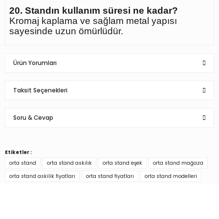
20. Standın kullanım süresi ne kadar?
Kromaj kaplama ve sağlam metal yapısı
sayesinde uzun ömürlüdür.
Ürün Yorumları
Taksit Seçenekleri
Soru & Cevap
Memnuniyet
Biraz fazla soru sordum anlayışla karşıladılar tüm sorularıma cevap verdiler
başarılı ve dürüst bir firma.
Etiketler :
Ürün hakkında henüz soru sorulmamış.
m... ö... | 12/10/2022
orta stand
orta stand askılık
orta stand eşek
orta stand mağaza
orta stand askilik fiyatları
orta stand fiyatları
orta stand modelleri
Soru Sor
Türkiye’nin mağaza ekipman
m... y... | 12/09/2022
tedarikçisi
mükemmel