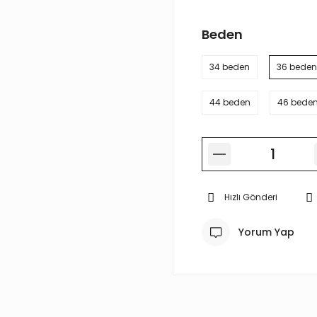
Beden
34 beden
36 beden
44 beden
46 bede
Hızlı Gönderi
Yorum Yap