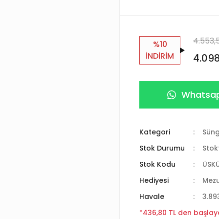
4.553,
%10
İNDİRİM
4.098
Whatsap
Kategori
Süng
Stok Durumu
Stok
Stok Kodu
ÜSK
Hediyesi
Mez
Havale
3.89
*436,80 TL den başlaya