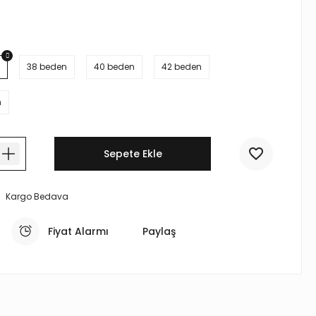
38 beden
40 beden
42 beden
n
Sepete Ekle
Kargo Bedava
Fiyat Alarmı
Paylaş