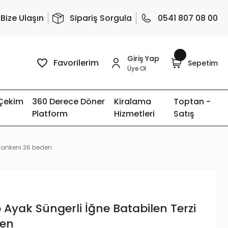
Bize Ulaşın
Sipariş Sorgula
0541 807 08 00
Giriş Yap
Favorilerim
Sepetim
Üye Ol
 Çekim
360 Derece Döner
Kiralama
Toptan -
Platform
Hizmetleri
Satış
 Mankeni 36 beden
p Ayak Süngerli İğne Batabilen Terzi
den