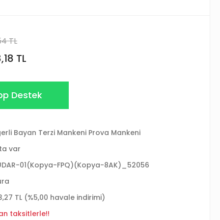
54 TL
,18 TL
p Destek
erli Bayan Terzi Mankeni Prova Mankeni
ta var
ÜDAR-01(Kopya-FPQ)(Kopya-8AK)_52056
ura
3,27 TL (%5,00 havale indirimi)
n taksitlerle!!