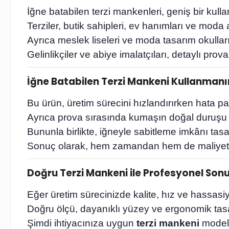
İğne batabilen terzi mankenleri, geniş bir kullan
Terziler, butik sahipleri, ev hanımları ve mod
Ayrıca meslek liseleri ve moda tasarım okulları i
Gelinlikçiler ve abiye imalatçıları, detaylı prov
İğne Batabilen Terzi Mankeni Kullanmanı
Bu ürün, üretim sürecini hızlandırırken hata pay
Ayrıca prova sırasında kumaşın doğal duruşu 
Bununla birlikte, iğneyle sabitleme imkânı tas
Sonuç olarak, hem zamandan hem de maliyetten
Doğru Terzi Mankeni ile Profesyonel Son
Eğer üretim sürecinizde kalite, hız ve hassasiy
Doğru ölçü, dayanıklı yüzey ve ergonomik tasar
Şimdi ihtiyacınıza uygun
terzi mankeni
modeli