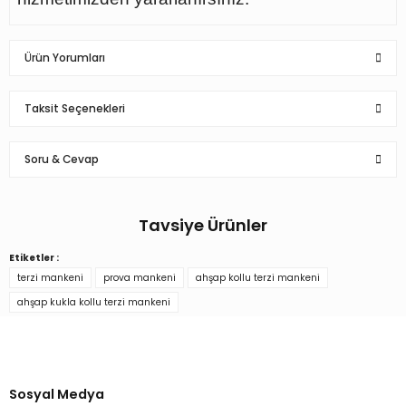
Ürün Yorumları
Taksit Seçenekleri
Bu ürüne ilk yorumu siz yapın!
Soru & Cevap
Yorum Yaz
Tavsiye Ürünler
Ürün hakkında henüz soru sorulmamış.
Etiketler :
Gold Ayaklı Terzi Mankeni Vitrin Mankeni Prova Mankeni
terzi mankeni
prova mankeni
ahşap kollu terzi mankeni
Soru Sor
ahşap kukla kollu terzi mankeni
Türkiye’nin mağaza ekipman
6.750,00 TL
tedarikçisi
Alışverişe başla
Sosyal Medya