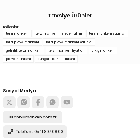
Yorum Yaz
Tavsiye Ürünler
Ürün hakkında henüz soru sorulmamış.
Etiketler :
Ten Rengi İğne Batabilen Terzi Mankeni 34-46
terzi mankeni
terzi mankeni nereden alınır
terzi mankeni satın al
Soru Sor
terzi prova mankeni
terzi prova mankeni satın al
gelinlik terzi mankeni
terzi mankeni fiyatları
dikiş mankeni
3.739,71 TL
prova mankeni
süngerli terzi mankeni
Türkiye’nin mağaza ekipman
tedarikçisi
Sepete Ekle
Alışverişe başla
Sosyal Medya
Ten Rengi İğne Batabilen Terzi Mankeni 34-46
istanbulmanken.com.tr
3.739,71 TL
Telefon :
0541 807 08 00