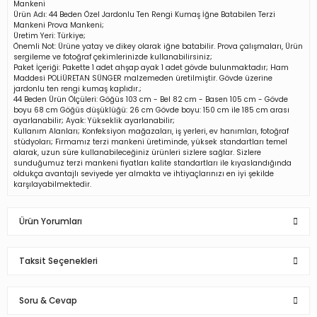
Mankeni
Ürün Adı: 44 Beden Özel Jardonlu Ten Rengi Kumaş İğne Batabilen Terzi
Mankeni Prova Mankeni;
Üretim Yeri: Türkiye;
Önemli Not: Ürüne yatay ve dikey olarak iğne batabilir. Prova çalışmaları, Ürün
sergileme ve fotoğraf çekimlerinizde kullanabilirsiniz;
Paket İçeriği: Pakette 1 adet ahşap ayak 1 adet gövde bulunmaktadır; Ham
Maddesi POLİÜRETAN SÜNGER malzemeden üretilmiştir. Gövde üzerine
jardonlu ten rengi kumaş kaplıdır.;
44 Beden Ürün Ölçüleri: Göğüs 103 cm - Bel 82 cm - Basen 105 cm - Gövde
boyu 68 cm Göğüs düşüklüğü: 26 cm Gövde boyu: 150 cm ile 185 cm arası
ayarlanabilir; Ayak: Yükseklik ayarlanabilir;
Kullanım Alanları; Konfeksiyon mağazaları, iş yerleri, ev hanımları, fotoğraf
stüdyoları; Firmamız terzi mankeni üretiminde, yüksek standartları temel
alarak, uzun süre kullanabileceğiniz ürünleri sizlere sağlar. Sizlere
sunduğumuz terzi mankeni fiyatları kalite standartları ile kıyaslandığında
oldukça avantajlı seviyede yer almakta ve ihtiyaçlarınızı en iyi şekilde
karşılayabilmektedir.
Ürün Yorumları
Taksit Seçenekleri
Bu ürüne ilk yorumu siz yapın!
Soru & Cevap