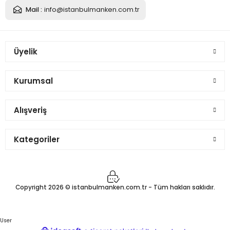
Mail :
info@istanbulmanken.com.tr
Sepete Ekle
Ten Rengi İğne Batabilen Terzi Mankeni 34-46
Üyelik
Kurumsal
3.850,00 TL
Alışveriş
Sepete Ekle
Kategoriler
Ten Rengi İğne Batabilen Terzi Mankeni 34-46
Copyright 2026 © istanbulmanken.com.tr - Tüm hakları saklıdır.
3.731,35 TL
User