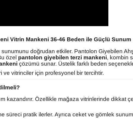
eni Vitrin Mankeni 36-46 Beden ile Güçlü Sunum
n sunumunu doğrudan etkiler. Pantolon Giyebilen Ah
Bu özel
pantolon giyebilen terzi mankeni
, kombin s
mankeni
çözümü sunar. Üstelik farklı beden seçenekleri
 ve vitrinciler için profesyonel bir tercihtir.
ilmeli?
nüm kazandırır. Özellikle mağaza vitrinlerinde dikka
rme süreci pratik ilerler. Ayrıca ceket ve gömlek sunu