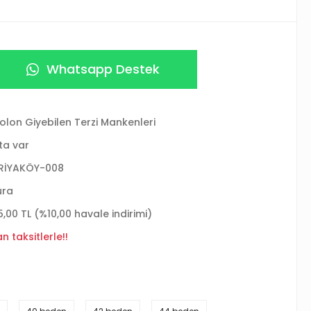
Whatsapp Destek
olon Giyebilen Terzi Mankenleri
ta var
RİYAKÖY-008
ura
5,00 TL (%10,00 havale indirimi)
 taksitlerle!!