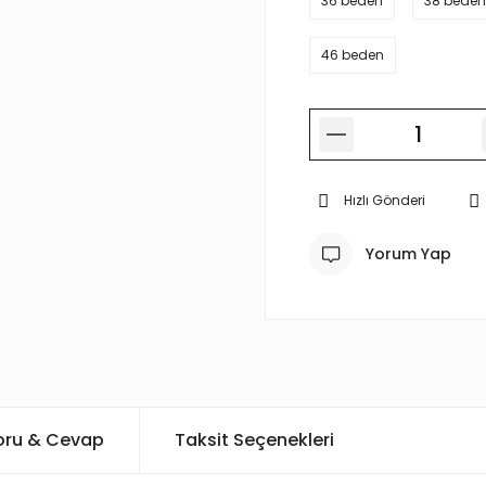
36 beden
38 beden
46 beden
Hızlı Gönderi
Yorum Yap
oru & Cevap
Taksit Seçenekleri