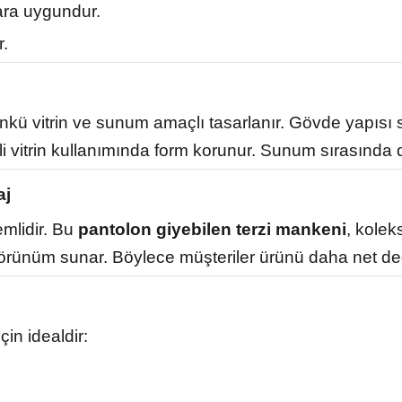
ara uygundur.
r.
ü vitrin ve sunum amaçlı tasarlanır. Gövde yapısı ser
üreli vitrin kullanımında form korunur. Sunum sırasın
aj
mlidir. Bu
pantolon giyebilen terzi mankeni
, kolek
örünüm sunar. Böylece müşteriler ürünü daha net değ
çin idealdir: