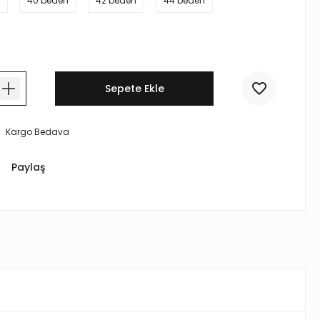
40 beden
42 beden
44 beden
Sepete Ekle
Kargo Bedava
Paylaş