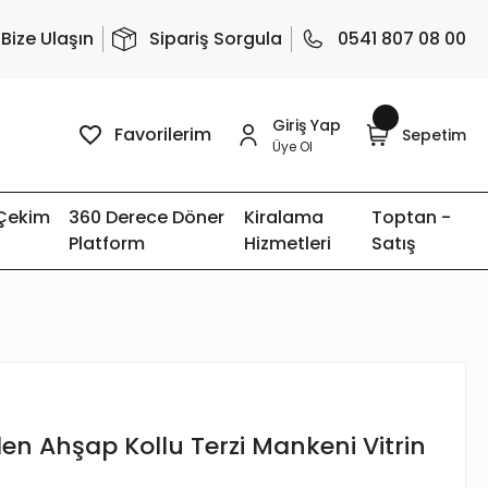
Bize Ulaşın
Sipariş Sorgula
0541 807 08 00
Giriş Yap
Favorilerim
Sepetim
Üye Ol
 Çekim
360 Derece Döner
Kiralama
Toptan -
Platform
Hizmetleri
Satış
en Ahşap Kollu Terzi Mankeni Vitrin