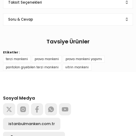
Taksit Seçenekleri
Bu ürüne ilk yorumu siz yapın!
Soru & Cevap
Yorum Yaz
Tavsiye Ürünler
Ürün hakkında henüz soru sorulmamış.
Etiketler :
Pantolon Giyebilen Terzi Mankeni Vitrin Mankeni
terzi mankeni
prova mankeni
prova mankeni yapımı
Soru Sor
pantolon giyebilen terzi mankeni
vitrin mankeni
Türkiye’nin mağaza ekipman
5.732,89 TL
tedarikçisi
Alışverişe başla
Sosyal Medya
Sepete Ekle
Pantolon Giyebilen Terzi Mankeni Vitrin Mankeni
istanbulmanken.com.tr