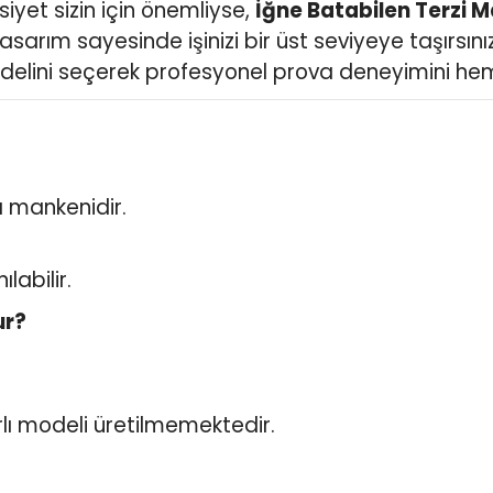
siyet sizin için önemliyse,
İğne Batabilen Terzi 
arım sayesinde işinizi bir üst seviyeye taşırsınız
elini seçerek profesyonel prova deneyimini hem
 mankenidir.
labilir.
ur?
lı modeli üretilmemektedir.