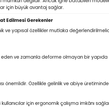
mı mümkün değildir. Ancak iğne batabilen model
cılar için büyük avantaj sağlar.
kat Edilmesi Gerekenler
 ve yapısal özellikler mutlaka değerlendirilmelidi
l eden ve zamanla deforme olmayan bir yapıda ol
 önemlidir. Özellikle gelinlik ve abiye üretiminde
i kullanıcılar için ergonomik çalışma imkânı sağlar