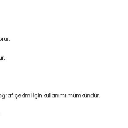
rur.
ur.
otoğraf çekimi için kullanımı mümkündür.
.