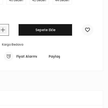
40 beden
42 beden
44 beden
Sepete Ekle
Kargo Bedava
Fiyat Alarmı
Paylaş