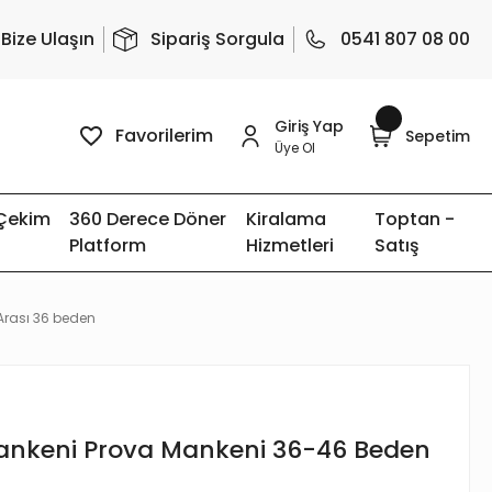
Bize Ulaşın
Sipariş Sorgula
0541 807 08 00
Giriş Yap
Favorilerim
Sepetim
Üye Ol
 Çekim
360 Derece Döner
Kiralama
Toptan -
Platform
Hizmetleri
Satış
Arası 36 beden
Mankeni Prova Mankeni 36-46 Beden