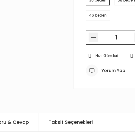
36 beden
38 beden
46 beden
Hızlı Gönderi
Yorum Yap
oru & Cevap
Taksit Seçenekleri