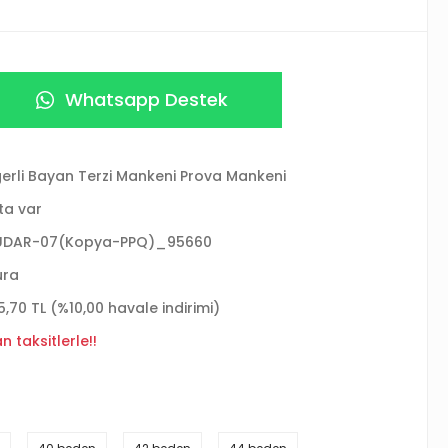
Whatsapp Destek
erli Bayan Terzi Mankeni Prova Mankeni
ta var
ÜDAR-07(Kopya-PPQ)_95660
ura
5,70 TL (%10,00 havale indirimi)
 taksitlerle!!