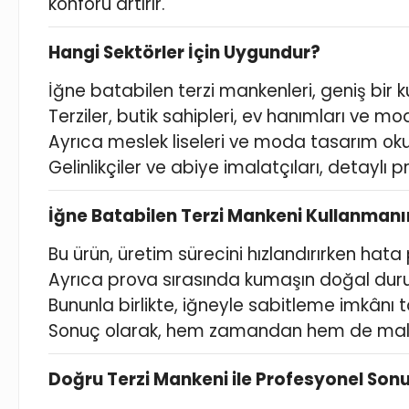
konforu artırır.
Hangi Sektörler İçin Uygundur?
İğne batabilen terzi mankenleri, geniş bir ku
Terziler, butik sahipleri, ev hanımları ve 
Ayrıca meslek liseleri ve moda tasarım okull
Gelinlikçiler ve abiye imalatçıları, detaylı 
İğne Batabilen Terzi Mankeni Kullanmanı
Bu ürün, üretim sürecini hızlandırırken hata 
Ayrıca prova sırasında kumaşın doğal duru
Bununla birlikte, iğneyle sabitleme imkânı 
Sonuç olarak, hem zamandan hem de maliye
Doğru Terzi Mankeni ile Profesyonel Son