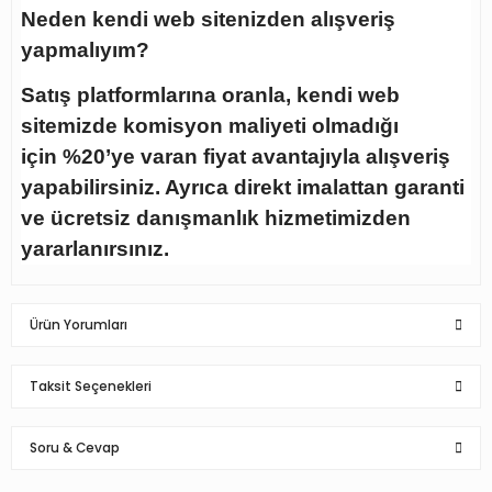
Neden kendi web sitenizden alışveriş
yapmalıyım?
Satış platformlarına oranla, kendi web
sitemizde komisyon maliyeti olmadığı
için
%20’ye varan fiyat avantajıyla
alışveriş
yapabilirsiniz. Ayrıca direkt imalattan garanti
ve ücretsiz danışmanlık hizmetimizden
yararlanırsınız.
Ürün Yorumları
Taksit Seçenekleri
Soru & Cevap
Yüksekliği ayarlanıyor ürün aynen anlatıldığı gibi özenli
paketleme için teşekkürler