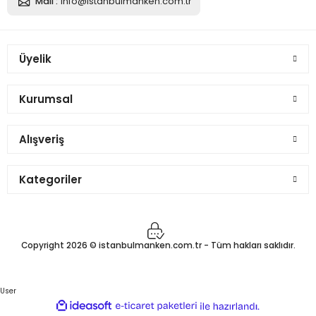
Mail :
info@istanbulmanken.com.tr
Sepete Ekle
Erkek Pantolon Giyebilen Terzi Vitrin Mankeni
Üyelik
Kurumsal
9.430,78 TL
Alışveriş
Sepete Ekle
Kategoriler
Erkek Pantolon Giyebilen Terzi Vitrin Mankeni
Copyright 2026 © istanbulmanken.com.tr - Tüm hakları saklıdır.
9.430,78 TL
User
ideasoft
ile
e-
hazırlandı.