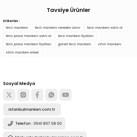
Buketsu Kaya | 27/08/2022
Tavsiye Ürünler
Ürün hakkında henüz soru sorulmamış.
Yorum Yaz
Etiketler :
Keten Kumaş Pantolon Giyebilen Terzi Mankeni Vitrin Mankeni
terzi mankeni
terzi mankeni nereden alınır
terzi mankeni satın al
Soru Sor
terzi prova mankeni satın al
terzi mankeni fiyatları
terzi prova mankeni fiyatları
görsel terzi mankeni
vitrin mankeni
10.843,92 TL
vitrin mankeni erkek
Türkiye’nin mağaza ekipman
tedarikçisi
Sepete Ekle
Alışverişe başla
Sosyal Medya
Erkek Pantolon Giyebilen Terzi Vitrin Mankeni
istanbulmanken.com.tr
10.843,67 TL
Telefon :
0541 807 08 00