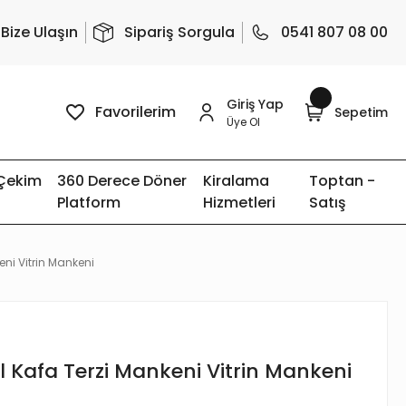
Bize Ulaşın
Sipariş Sorgula
0541 807 08 00
Giriş Yap
Favorilerim
Sepetim
Üye Ol
 Çekim
360 Derece Döner
Kiralama
Toptan -
Platform
Hizmetleri
Satış
eni Vitrin Mankeni
l Kafa Terzi Mankeni Vitrin Mankeni