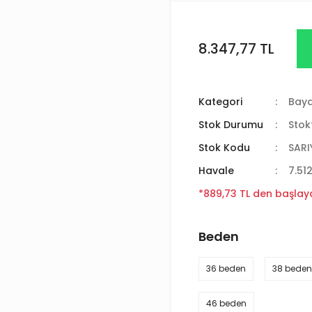
8.347,77 TL
Kategori
Baya
Stok Durumu
Stok
Stok Kodu
SARI
Havale
7.51
*889,73 TL den başlaya
Beden
36 beden
38 beden
46 beden