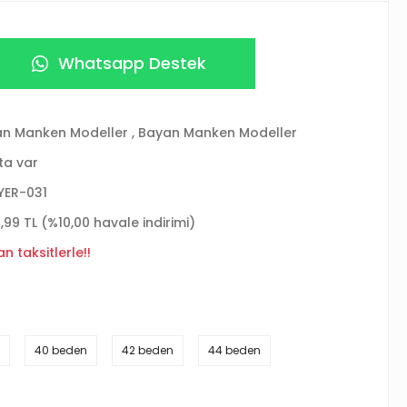
Whatsapp Destek
n Manken Modeller
,
Bayan Manken Modeller
ta var
YER-031
2,99 TL (%10,00 havale indirimi)
n taksitlerle!!
40 beden
42 beden
44 beden