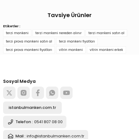
Yorum Yaz
Tavsiye Ürünler
Ürün hakkında henüz soru sorulmamış.
Etiketler :
Pantolon Giyebilen Erkek Terzi Mankeni Vitrin Mankeni
terzi mankeni
terzi mankeni nereden alınır
terzi mankeni satın al
Soru Sor
terzi prova mankeni satın al
terzi mankeni fiyatları
terzi prova mankeni fiyatları
vitrin mankeni
vitrin mankeni erkek
8.873,67 TL
Türkiye’nin mağaza ekipman
tedarikçisi
Alışverişe başla
Sosyal Medya
Sepete Ekle
Pantolon Giyebilen Erkek Terzi Mankeni Vitrin Mankeni
istanbulmanken.com.tr
8.873,67 TL
Telefon :
0541 807 08 00
Mail :
info@istanbulmanken.com.tr