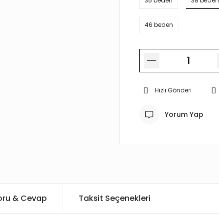
36 beden
38 beden
46 beden
Hızlı Gönderi
Yorum Yap
oru & Cevap
Taksit Seçenekleri