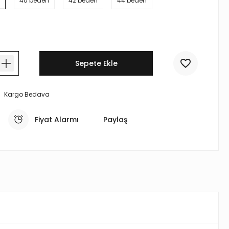
40 beden
42 beden
44 beden
Sepete Ekle
Kargo Bedava
Fiyat Alarmı
Paylaş