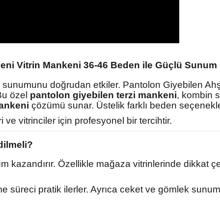
eni Vitrin Mankeni 36-46 Beden ile Güçlü Sunum
n sunumunu doğrudan etkiler. Pantolon Giyebilen Ah
Bu özel
pantolon giyebilen terzi mankeni
, kombin s
mankeni
çözümü sunar. Üstelik farklı beden seçenekleri
 ve vitrinciler için profesyonel bir tercihtir.
ilmeli?
nüm kazandırır. Özellikle mağaza vitrinlerinde dikka
rme süreci pratik ilerler. Ayrıca ceket ve gömlek sunu