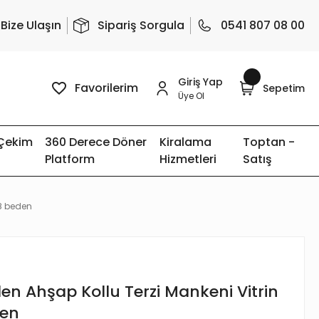
Bize Ulaşın
Sipariş Sorgula
0541 807 08 00
Giriş Yap
Favorilerim
Sepetim
Üye Ol
 Çekim
360 Derece Döner
Kiralama
Toptan -
Platform
Hizmetleri
Satış
38 beden
en Ahşap Kollu Terzi Mankeni Vitrin
den