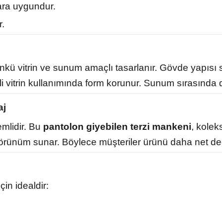
ara uygundur.
r.
ü vitrin ve sunum amaçlı tasarlanır. Gövde yapısı ser
üreli vitrin kullanımında form korunur. Sunum sırasın
aj
mlidir. Bu
pantolon giyebilen terzi mankeni
, kolek
örünüm sunar. Böylece müşteriler ürünü daha net değ
çin idealdir: