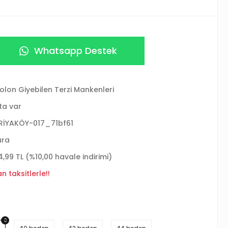
Whatsapp Destek
olon Giyebilen Terzi Mankenleri
ta var
RİYAKÖY-017_71bf61
ura
4,99 TL (%10,00 havale indirimi)
 taksitlerle!!