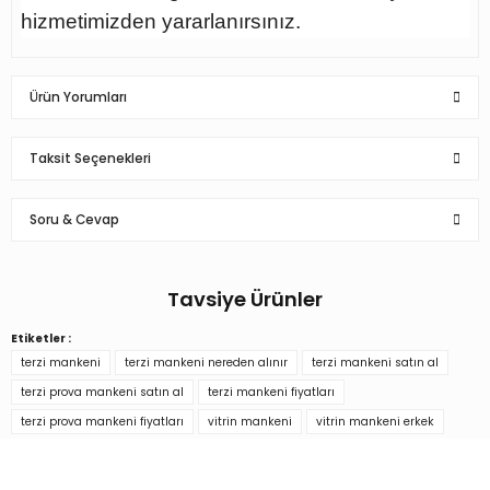
hizmetimizden yararlanırsınız.
Ürün Yorumları
Taksit Seçenekleri
Bu ürüne ilk yorumu siz yapın!
Soru & Cevap
Yorum Yaz
Tavsiye Ürünler
Ürün hakkında henüz soru sorulmamış.
Etiketler :
Pantolon Giyebilen Erkek Terzi Mankeni Vitrin Mankeni
terzi mankeni
terzi mankeni nereden alınır
terzi mankeni satın al
Soru Sor
terzi prova mankeni satın al
terzi mankeni fiyatları
terzi prova mankeni fiyatları
vitrin mankeni
vitrin mankeni erkek
8.873,67 TL
Türkiye’nin mağaza ekipman
tedarikçisi