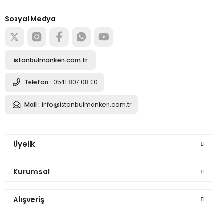
Alışverişe başla
Sosyal Medya
Sepete Ekle
Pantolon Giyebilen Erkek Terzi Mankeni Vitrin Mankeni
istanbulmanken.com.tr
8.873,67 TL
Telefon :
0541 807 08 00
Mail :
info@istanbulmanken.com.tr
Sepete Ekle
Üyelik
Pantolon Giyebilen Erkek Terzi Vitrin Mankeni Vitrin Mankeni
Kurumsal
8.873,67 TL
Alışveriş